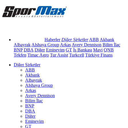
Haberler
Diğer Şirketler
ABB
Akbank
Albayrak
Alshaya Group
Arkas
Avery Dennison
Bilim İlaç
BNP
DBA
Diğer
Eminevim
GT
İş Bankası
Mavi
QNB
Tekfen
Timac Agro
Tur Assist
Turkcell
Türkiye Finans
Diğer Şirketler
ABB
Akbank
Albayrak
Alshaya Group
Arkas
Avery Dennison
Bilim İlaç
BNP
DBA
Diğer
Eminevim
GT