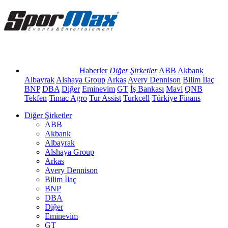
Haberler
Diğer Şirketler
ABB
Akbank
Albayrak
Alshaya Group
Arkas
Avery Dennison
Bilim İlaç
BNP
DBA
Diğer
Eminevim
GT
İş Bankası
Mavi
QNB
Tekfen
Timac Agro
Tur Assist
Turkcell
Türkiye Finans
Diğer Şirketler
ABB
Akbank
Albayrak
Alshaya Group
Arkas
Avery Dennison
Bilim İlaç
BNP
DBA
Diğer
Eminevim
GT