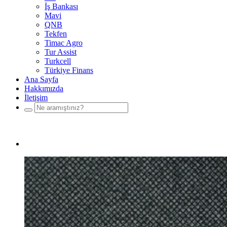
İş Bankası
Mavi
QNB
Tekfen
Timac Agro
Tur Assist
Turkcell
Türkiye Finans
Ana Sayfa
Hakkımızda
İletişim