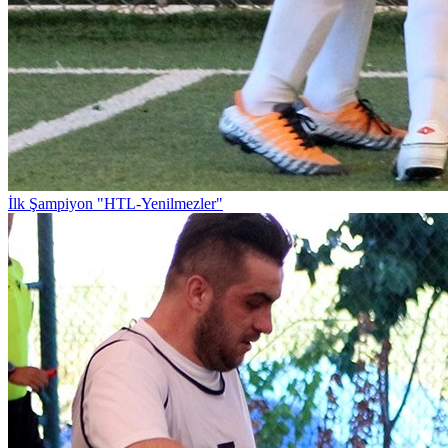
İlk Şampiyon "HTL-Yenilmezler"