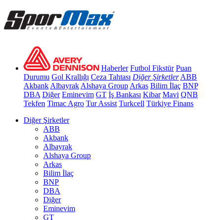
Haberler
Futbol
Fikstür
Puan
Durumu
Gol Krallığı
Ceza Tahtası
Diğer Şirketler
ABB
Akbank
Albayrak
Alshaya Group
Arkas
Bilim İlaç
BNP
DBA
Diğer
Eminevim
GT
İş Bankası
Kibar
Mavi
QNB
Tekfen
Timac Agro
Tur Assist
Turkcell
Türkiye Finans
Diğer Şirketler
ABB
Akbank
Albayrak
Alshaya Group
Arkas
Bilim İlaç
BNP
DBA
Diğer
Eminevim
GT