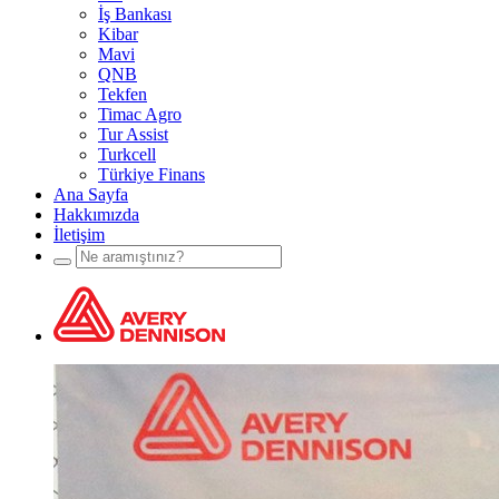
İş Bankası
Kibar
Mavi
QNB
Tekfen
Timac Agro
Tur Assist
Turkcell
Türkiye Finans
Ana Sayfa
Hakkımızda
İletişim