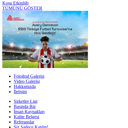
Koşu Etkinliği
TÜMÜNÜ GÖSTER
Fotoğraf Galerisi
Video Galerisi
Hakkımızda
İletişim
Şirketler Ligi
Basında Biz
İnsan Kaynakları
Kalite Belgesi
Referanslar
Siz Sadece Katılın!