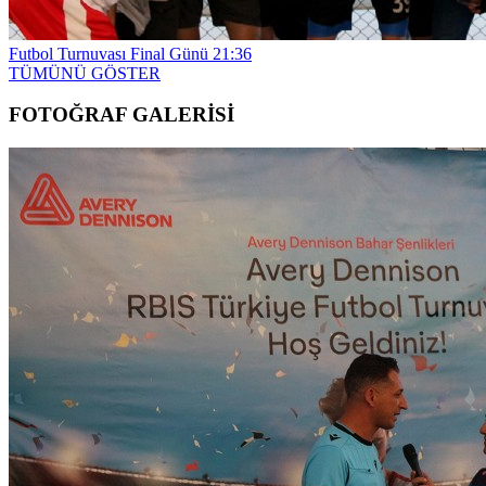
Futbol Turnuvası Final Günü
21:36
TÜMÜNÜ GÖSTER
FOTOĞRAF GALERİSİ