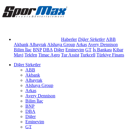
Haberler
Diğer Şirketler
ABB
Akbank
Albayrak
Alshaya Group
Arkas
Avery Dennison
Bilim İlaç
BNP
DBA
Diğer
Eminevim
GT
İş Bankası
Kibar
Mavi
Tekfen
Timac Agro
Tur Assist
Turkcell
Türkiye Finans
Diğer Şirketler
ABB
Akbank
Albayrak
Alshaya Group
Arkas
Avery Dennison
Bilim İlaç
BNP
DBA
Diğer
Eminevim
GT