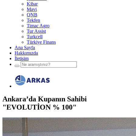
Kibar
Mavi
QNB
Tekfen
Timac Agro
Tur Assist
Turkcell
Türkiye Finans
Ana Sayfa
Hakkımızda
İletişim
Ankara’da Kupanın Sahibi
"EVOLUTİON % 100"