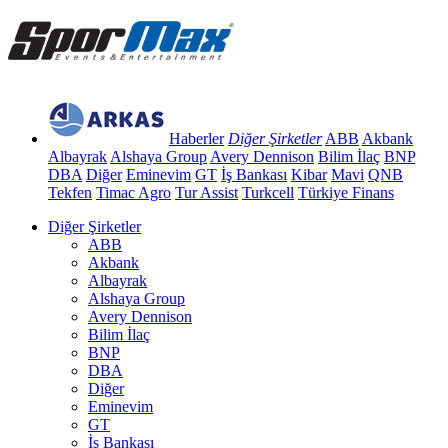
Haberler
Diğer Şirketler
ABB
Akbank
Albayrak
Alshaya Group
Avery Dennison
Bilim İlaç
BNP
DBA
Diğer
Eminevim
GT
İş Bankası
Kibar
Mavi
QNB
Tekfen
Timac Agro
Tur Assist
Turkcell
Türkiye Finans
Diğer Şirketler
ABB
Akbank
Albayrak
Alshaya Group
Avery Dennison
Bilim İlaç
BNP
DBA
Diğer
Eminevim
GT
İş Bankası