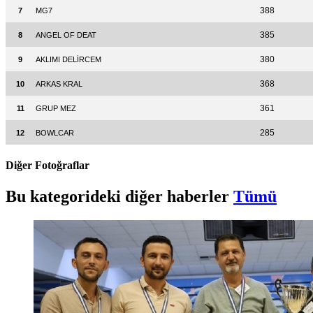
388
7
MG7
385
8
ANGEL OF DEAT
380
9
AKLIMI DELİRCEM
368
10
ARKAS KRAL
361
11
GRUP MEZ
285
12
BOWLCAR
Diğer Fotoğraflar
Bu kategorideki diğer haberler
Tümü