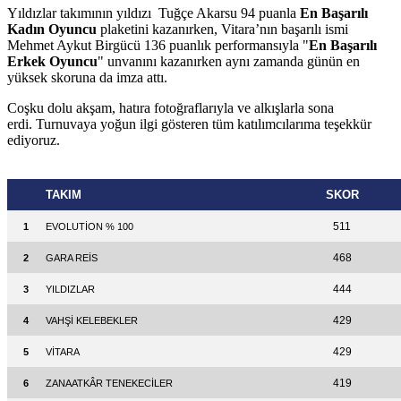
Yıldızlar takımının yıldızı Tuğçe Akarsu 94 puanla
En Başarılı
Kadın Oyuncu
plaketini kazanırken, Vitara’nın başarılı ismi
Mehmet Aykut Birgücü 136 puanlık performansıyla "
En Başarılı
Erkek Oyuncu
" unvanını kazanırken aynı zamanda günün en
yüksek skoruna da imza attı.
Coşku dolu akşam, hatıra fotoğraflarıyla ve alkışlarla sona
erdi. Turnuvaya yoğun ilgi gösteren tüm katılımcılarıma teşekkür
ediyoruz.
TAKIM
SKOR
511
1
EVOLUTİON % 100
468
2
GARA REİS
444
3
YILDIZLAR
429
4
VAHŞİ KELEBEKLER
429
5
VİTARA
419
6
ZANAATKÂR TENEKECİLER