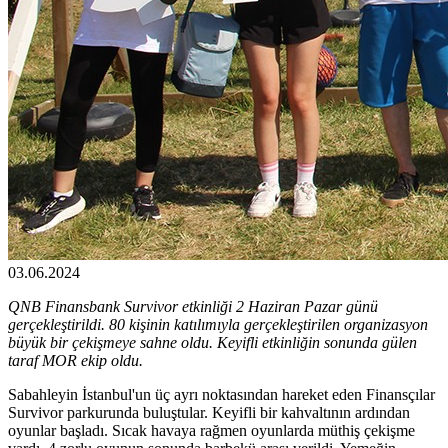
03.06.2024
QNB Finansbank Survivor etkinliği 2 Haziran Pazar günü
gerçekleştirildi. 80 kişinin katılımıyla gerçekleştirilen organizasyon
büyük bir çekişmeye sahne oldu. Keyifli etkinliğin sonunda gülen
taraf MOR ekip oldu.
Sabahleyin İstanbul'un üç ayrı noktasından hareket eden Finansçılar
Survivor parkurunda buluştular. Keyifli bir kahvaltının ardından
oyunlar başladı. Sıcak havaya rağmen oyunlarda müthiş çekişme