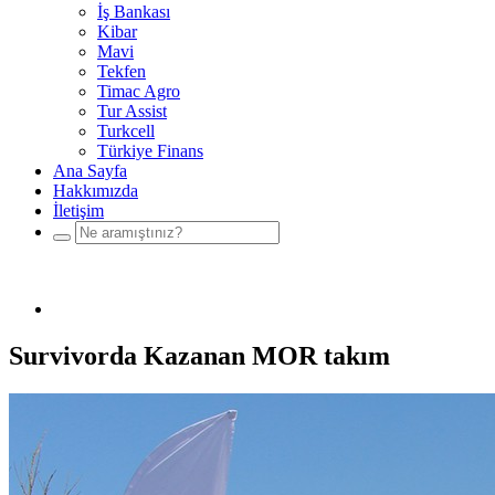
İş Bankası
Kibar
Mavi
Tekfen
Timac Agro
Tur Assist
Turkcell
Türkiye Finans
Ana Sayfa
Hakkımızda
İletişim
Survivorda Kazanan MOR takım