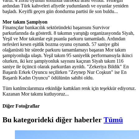
vardı. 4 zorlu oyunun sonunda barbekü arası verildi. Yemeğin
ardından Türk kahveleri afiyetle yudumlandı ve oyunlar yeniden
başladı. Keyifli geçen gün dondurma partisi ile son buldu...
Mor takım Şampiyon
Finansçılar bankacılık sektöründeki başarısını Survivor
parkurlarında da gösterdi. 8 takımın yarıştığı organizasyonda Siyah,
Yeşil ve Mor takımlar eşit puanla parkuru tamamladı. Ardından
nefesleri kesen eşitlik bozma oyunu oynandı. 57 saniye gibi
olağanüstü bir sürede parkuru tamamlamayı başaran Mor takım
şampiyonluğa ulaştı. Yeşil takım 95 saniyelik performansıyla ikinci
olurken, iki kez şampiyonluk sayısını kaçıran Siyah takım 116
saniye ile üçüncü olarak parkurdan ayrıldı. "Zekeriya Bildik" En
Başarılı Erkek Oyuncu seçilirken "Zeynep Nur Coşkun" ise En
Başarılı Kadın Oyuncu" ödülünün sahibi oldu.
Tüm katılmcılarımıza etkinliğe kattıkları renk için teşekkür ediyoruz.
Kazanan Mor takımı kutluyoruz...
Diğer Fotoğraflar
Bu kategorideki diğer haberler
Tümü