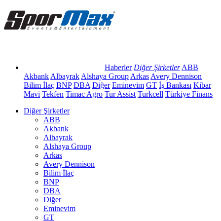
Haberler
Diğer Şirketler
ABB
Akbank
Albayrak
Alshaya Group
Arkas
Avery Dennison
Bilim İlaç
BNP
DBA
Diğer
Eminevim
GT
İş Bankası
Kibar
Mavi
Tekfen
Timac Agro
Tur Assist
Turkcell
Türkiye Finans
Diğer Şirketler
ABB
Akbank
Albayrak
Alshaya Group
Arkas
Avery Dennison
Bilim İlaç
BNP
DBA
Diğer
Eminevim
GT