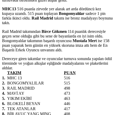
turnuvada birbirinden güzel atışlar geldi.
MHC13
516 puanla zirvede yer alarak art arda dördüncü kez
kupaya uzandı. 515 puan toplayan
Bongomyalılar
sadece 1 pin
farkla ikinci oldu.
Rail Madrid
takımı ise bronz madalyayı boynuna
taktı.
Rail Madrid takımından
Birce Gökmen
114 puanlık derecesiyle
geçen sene olduğu gibi bu sene de bayanlarda en iyi isim oldu.
Bongomyalılar takımının başarılı oyuncusu
Mustafa Mert
ise 158
puan yaparak hem günün en yüksek skoruna imza attı hem de En
Başarılı Erkek Oyuncu unvanını aldı.
Dereceye giren takımlar ve oyuncular turnuva sonunda yapılan ödül
töreninde ve yoğun alkışlar eşliğinde madalyalarını ve plaketlerini
aldılar.
TAKIM
PUAN
1.
MHC 13
516
2.
BONGOMYALILAR
515
3.
RAIL MADRID
498
4.
MAVİ AY
473
5.
YIKIM EKİBİ
463
6.
BLOKELİ BEYAN
446
7.
TEK ATANLAR
417
8.
BİR AVUÇ YANG MING
408