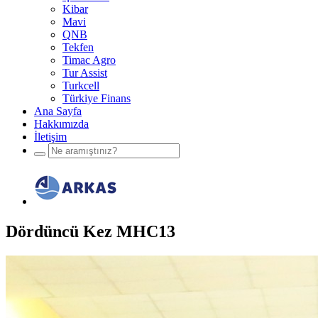
Kibar
Mavi
QNB
Tekfen
Timac Agro
Tur Assist
Turkcell
Türkiye Finans
Ana Sayfa
Hakkımızda
İletişim
Dördüncü Kez MHC13