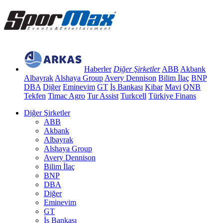
Haberler
Diğer Şirketler
ABB
Akbank
Albayrak
Alshaya Group
Avery Dennison
Bilim İlaç
BNP
DBA
Diğer
Eminevim
GT
İş Bankası
Kibar
Mavi
QNB
Tekfen
Timac Agro
Tur Assist
Turkcell
Türkiye Finans
Diğer Şirketler
ABB
Akbank
Albayrak
Alshaya Group
Avery Dennison
Bilim İlaç
BNP
DBA
Diğer
Eminevim
GT
İş Bankası