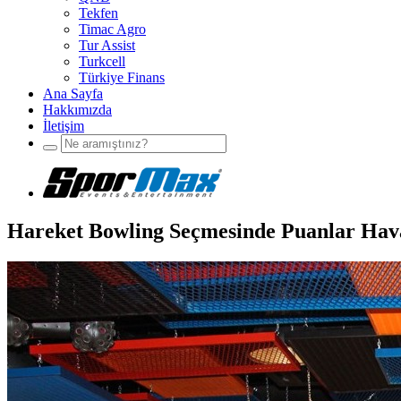
Tekfen
Timac Agro
Tur Assist
Turkcell
Türkiye Finans
Ana Sayfa
Hakkımızda
İletişim
Hareket Bowling Seçmesinde Puanlar Hav