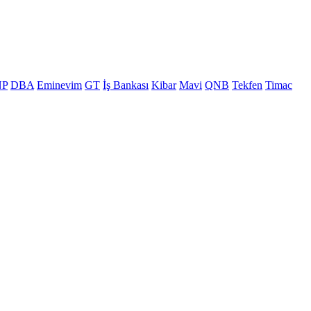
NP
DBA
Eminevim
GT
İş Bankası
Kibar
Mavi
QNB
Tekfen
Timac