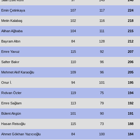
Salih Zeki Koni
97
149
246
Emin Çetinkaya
107
117
224
Metin Kalabaş
102
116
218
Alihan Ağbaba
104
111
215
Bayram Altın
84
128
212
Emre Yavuz
115
92
207
Safter Bakır
110
96
206
Mehmet Akif Karaoğlu
109
96
205
Onur İ.
94
101
195
Rıdvan Özler
119
75
194
Emre Sağlam
113
79
192
Bülent Akgün
101
90
191
Hasan Reisoğlu
115
73
188
Ahmet Gökhan Yazıcıoğlu
84
100
184