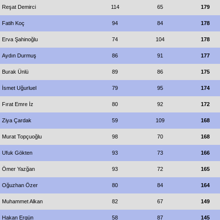
Reşat Demirci
114
65
179
Fatih Koç
94
84
178
Erva Şahinoğlu
74
104
178
Aydın Durmuş
86
91
177
Burak Ünlü
89
86
175
İsmet Uğurluel
79
95
174
Fırat Emre İz
80
92
172
Ziya Çardak
59
109
168
Murat Topçuoğlu
98
70
168
Ufuk Gökten
93
73
166
Ömer Yazğan
93
72
165
Oğuzhan Özer
80
84
164
Muhammet Alkan
82
67
149
Hakan Ergün
58
87
145