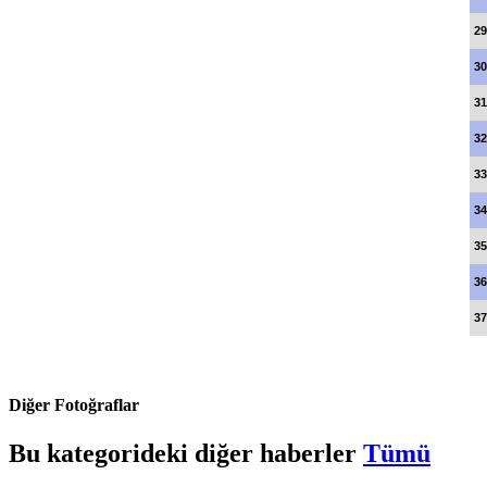
29
30
31
32
33
34
35
36
37
Diğer Fotoğraflar
Bu kategorideki diğer haberler
Tümü