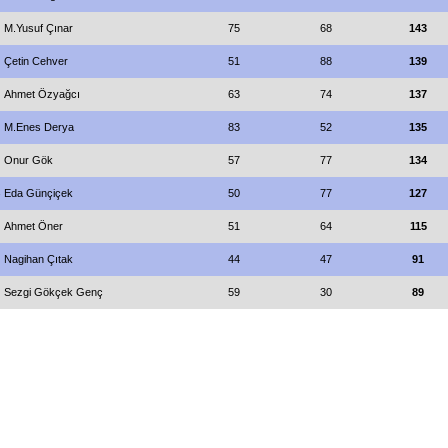
M.Yusuf Çınar
75
68
143
Çetin Cehver
51
88
139
Ahmet Özyağcı
63
74
137
M.Enes Derya
83
52
135
Onur Gök
57
77
134
Eda Günçiçek
50
77
127
Ahmet Öner
51
64
115
Nagihan Çıtak
44
47
91
Sezgi Gökçek Genç
59
30
89