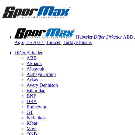
Haberler
Diğer Şirketler
ABB
Agro
Tur Assist
Turkcell
Türkiye Finans
Diğer Şirketler
ABB
Akbank
Albayrak
Alshaya Group
Arkas
Avery Dennison
Bilim İlaç
BNP
DBA
Eminevim
GT
İş Bankası
Kibar
Mavi
QNB