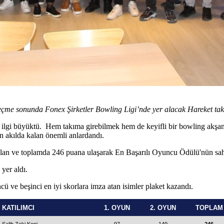
çme sonunda Fonex Şirketler Bowling Ligi’nde yer alacak Hareket takım
 ilgi büyüktü. Hem takıma girebilmek hem de keyifli bir bowling akşamın
ün akılda kalan önemli anlardandı.
lan ve toplamda 246 puana ulaşarak En Başarılı Oyuncu Ödülü'nün sah
yer aldı.
ü ve beşinci en iyi skorlara imza atan isimler plaket kazandı.
KATILIMCI
1. OYUN
2. OYUN
TOPLAM