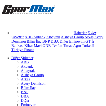
Haberler
Diğer
Şirketler
ABB
Akbank
Albayrak
Alshaya Group
Arkas
Avery
Dennison
Bilim İlaç
BNP
DBA
Diğer
Eminevim
GT
İş
Bankası
Kibar
Mavi
QNB
Tekfen
Timac Agro
Turkcell
Türkiye Finans
Diğer Şirketler
ABB
Akbank
Albayrak
Alshaya Group
Arkas
Avery Dennison
Bilim İlaç
BNP
DBA
Diğer
Eminevim