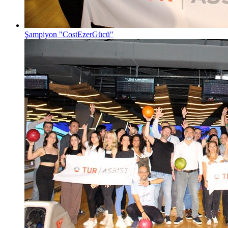
Şampiyon "CostEzerGücü"