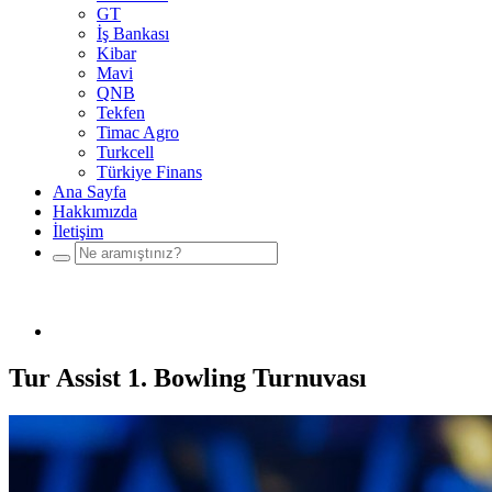
GT
İş Bankası
Kibar
Mavi
QNB
Tekfen
Timac Agro
Turkcell
Türkiye Finans
Ana Sayfa
Hakkımızda
İletişim
Tur Assist 1. Bowling Turnuvası