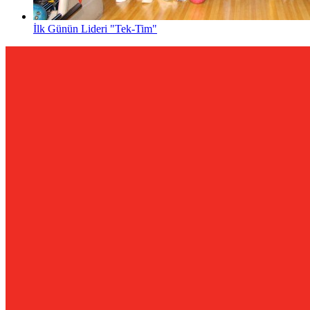
İlk Günün Lideri "Tek-Tim"