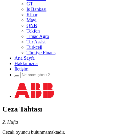
GT
İş Bankası
Kibar
Mavi
QNB
Tekfen
Timac Agro
Tur Assist
Turkcell
Türkiye Finans
Ana Sayfa
Hakkımızda
İletişim
Ceza Tahtası
2. Hafta
Cezalı oyuncu bulunmamaktadır.