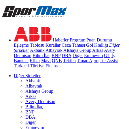
Haberler
Program
Puan Durumu
Eşleşme Tablosu
Kurallar
Ceza Tahtası
Gol Krallığı
Diğer
Şirketler
Akbank
Albayrak
Alshaya Group
Arkas
Avery
Dennison
Bilim İlaç
BNP
DBA
Diğer
Eminevim
GT
İş
Bankası
Kibar
Mavi
QNB
Tekfen
Timac Agro
Tur Assist
Turkcell
Türkiye Finans
Diğer Şirketler
Akbank
Albayrak
Alshaya Group
Arkas
Avery Dennison
Bilim İlaç
BNP
DBA
Diğer
Eminevim