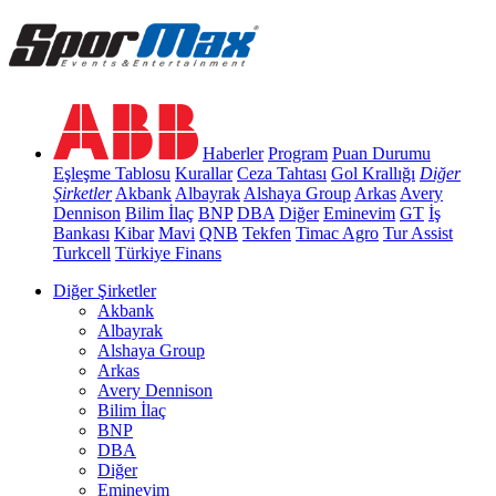
Haberler
Program
Puan Durumu
Eşleşme Tablosu
Kurallar
Ceza Tahtası
Gol Krallığı
Diğer
Şirketler
Akbank
Albayrak
Alshaya Group
Arkas
Avery
Dennison
Bilim İlaç
BNP
DBA
Diğer
Eminevim
GT
İş
Bankası
Kibar
Mavi
QNB
Tekfen
Timac Agro
Tur Assist
Turkcell
Türkiye Finans
Diğer Şirketler
Akbank
Albayrak
Alshaya Group
Arkas
Avery Dennison
Bilim İlaç
BNP
DBA
Diğer
Eminevim