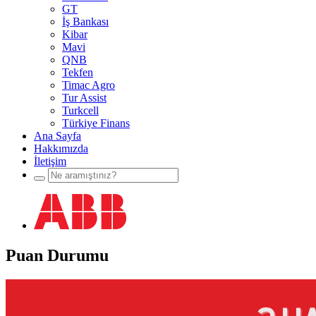
GT
İş Bankası
Kibar
Mavi
QNB
Tekfen
Timac Agro
Tur Assist
Turkcell
Türkiye Finans
Ana Sayfa
Hakkımızda
İletişim
Puan Durumu