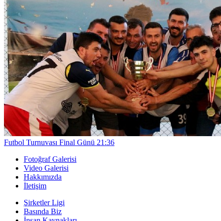
Futbol Turnuvası Final Günü
21:36
Fotoğraf Galerisi
Video Galerisi
Hakkımızda
İletişim
Şirketler Ligi
Basında Biz
İnsan Kaynakları