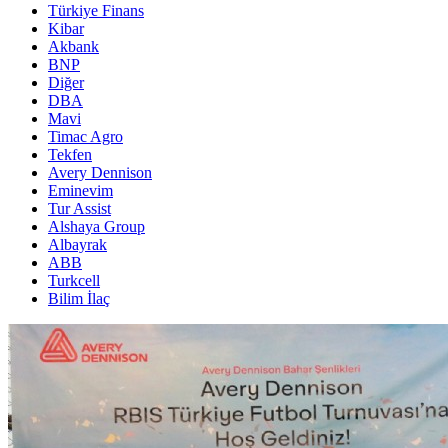
Türkiye Finans
Kibar
Akbank
BNP
Diğer
DBA
Mavi
Timac Agro
Tekfen
Avery Dennison
Eminevim
Tur Assist
Alshaya Group
Albayrak
ABB
Turkcell
Bilim İlaç