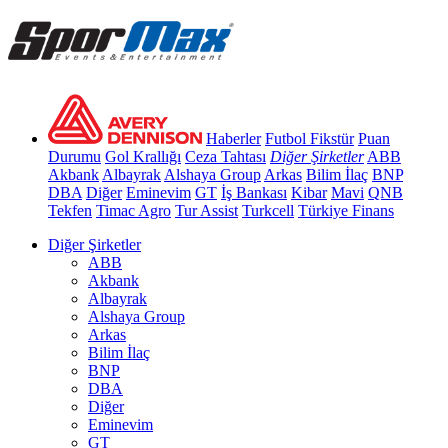
Haberler
Futbol
Fikstür
Puan
Durumu
Gol Krallığı
Ceza Tahtası
Diğer Şirketler
ABB
Akbank
Albayrak
Alshaya Group
Arkas
Bilim İlaç
BNP
DBA
Diğer
Eminevim
GT
İş Bankası
Kibar
Mavi
QNB
Tekfen
Timac Agro
Tur Assist
Turkcell
Türkiye Finans
Diğer Şirketler
ABB
Akbank
Albayrak
Alshaya Group
Arkas
Bilim İlaç
BNP
DBA
Diğer
Eminevim
GT