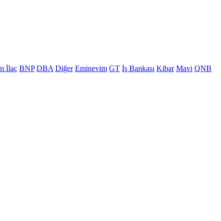
m İlaç
BNP
DBA
Diğer
Eminevim
GT
İş Bankası
Kibar
Mavi
QNB