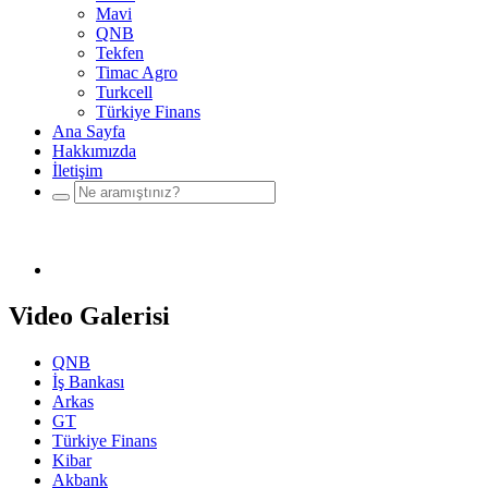
Mavi
QNB
Tekfen
Timac Agro
Turkcell
Türkiye Finans
Ana Sayfa
Hakkımızda
İletişim
Video Galerisi
QNB
İş Bankası
Arkas
GT
Türkiye Finans
Kibar
Akbank