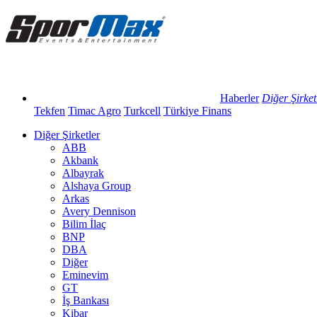
Haberler
Diğer Şirket
Tekfen
Timac Agro
Turkcell
Türkiye Finans
Diğer Şirketler
ABB
Akbank
Albayrak
Alshaya Group
Arkas
Avery Dennison
Bilim İlaç
BNP
DBA
Diğer
Eminevim
GT
İş Bankası
Kibar