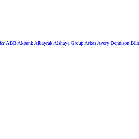
ler
ABB
Akbank
Albayrak
Alshaya Group
Arkas
Avery Dennison
Bili