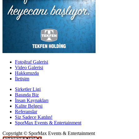
Fotoğraf Galerisi
Video Galerisi
Hakkımızda
İletişim
Şirketler Ligi
Basında Biz
İnsan Kaynakları
Kalite Belgesi
Referanslar
Siz Sadece Katılın!
SporMax Events & Entertainment
Copyright © SporMax Events & Entertainment