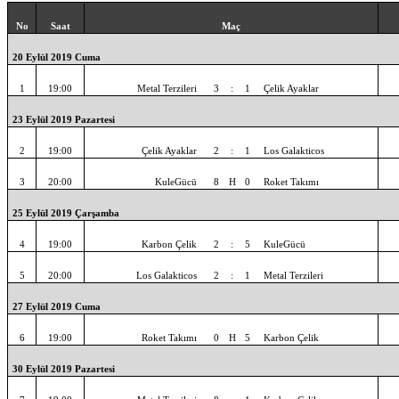
No
Saat
Maç
20 Eylül 2019 Cuma
1
19:00
Metal Terzileri
3
:
1
Çelik Ayaklar
23 Eylül 2019 Pazartesi
2
19:00
Çelik Ayaklar
2
:
1
Los Galakticos
3
20:00
KuleGücü
8
H
0
Roket Takımı
25 Eylül 2019 Çarşamba
4
19:00
Karbon Çelik
2
:
5
KuleGücü
5
20:00
Los Galakticos
2
:
1
Metal Terzileri
27 Eylül 2019 Cuma
6
19:00
Roket Takımı
0
H
5
Karbon Çelik
30 Eylül 2019 Pazartesi