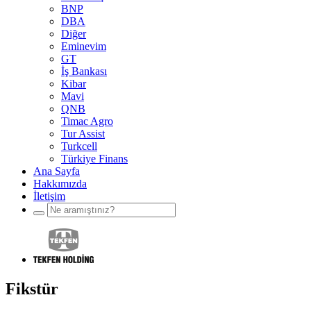
BNP
DBA
Diğer
Eminevim
GT
İş Bankası
Kibar
Mavi
QNB
Timac Agro
Tur Assist
Turkcell
Türkiye Finans
Ana Sayfa
Hakkımızda
İletişim
Fikstür