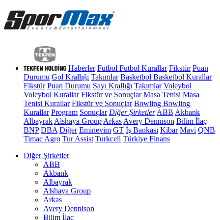
Haberler
Futbol
Futbol Kurallar
Fikstür
Puan
Durumu
Gol Krallığı
Takımlar
Basketbol
Basketbol Kurallar
Fikstür
Puan Durumu
Sayı Krallığı
Takımlar
Voleybol
Voleybol Kurallar
Fikstür ve Sonuçlar
Masa Tenisi
Masa
Tenisi Kurallar
Fikstür ve Sonuçlar
Bowling
Bowling
Kurallar
Program
Sonuçlar
Diğer Şirketler
ABB
Akbank
Albayrak
Alshaya Group
Arkas
Avery Dennison
Bilim İlaç
BNP
DBA
Diğer
Eminevim
GT
İş Bankası
Kibar
Mavi
QNB
Timac Agro
Tur Assist
Turkcell
Türkiye Finans
Diğer Şirketler
ABB
Akbank
Albayrak
Alshaya Group
Arkas
Avery Dennison
Bilim İlaç