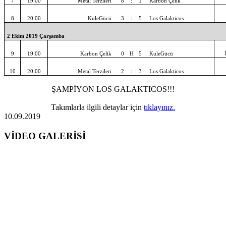
7
19:00
Metal Terzileri
8
:
1
Karbon Çelik
8
20:00
KuleGücü
3
:
5
Los Galakticos
2 Ekim 2019 Çarşamba
9
19:00
Karbon Çelik
0
H
5
KuleGücü
10
20:00
Metal Terzileri
2
:
3
Los Galakticos
ŞAMPİYON LOS GALAKTICOS!!!
Takımlarla ilgili detaylar için
tıklayınız.
10.09.2019
VİDEO GALERİSİ