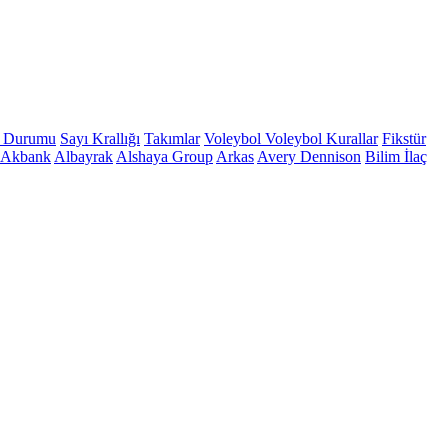
 Durumu
Sayı Krallığı
Takımlar
Voleybol
Voleybol Kurallar
Fikstür
Akbank
Albayrak
Alshaya Group
Arkas
Avery Dennison
Bilim İlaç