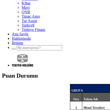
Kibar
Mavi
QNB
Timac Agro
Tur Assist
Turkcell
Türkiye Finans
Ana Sayfa
Hakkımızda
İletişim
Puan Durumu
GRUP A
Sıra
Takım Adı
Metal Terzileri
1