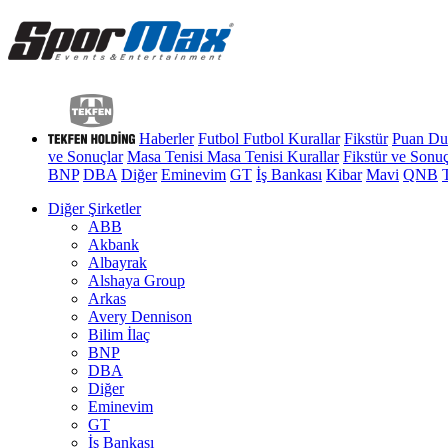
Haberler
Futbol
Futbol Kurallar
Fikstür
Puan D
ve Sonuçlar
Masa Tenisi
Masa Tenisi Kurallar
Fikstür ve Sonuç
BNP
DBA
Diğer
Eminevim
GT
İş Bankası
Kibar
Mavi
QNB
Diğer Şirketler
ABB
Akbank
Albayrak
Alshaya Group
Arkas
Avery Dennison
Bilim İlaç
BNP
DBA
Diğer
Eminevim
GT
İş Bankası