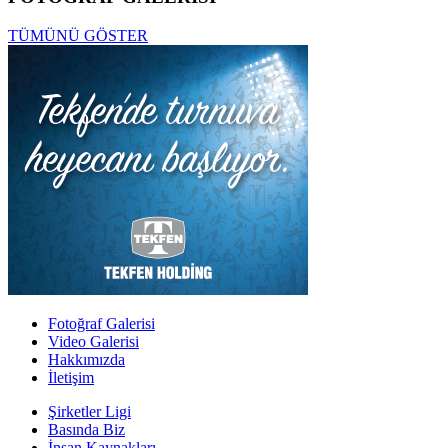
TÜMÜNÜ GÖSTER
Fotoğraf Galerisi
Video Galerisi
Hakkımızda
İletişim
Şirketler Ligi
Basında Biz
İnsan Kaynakları