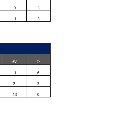
0
3
-1
3
AV
P
11
6
2
3
-13
0