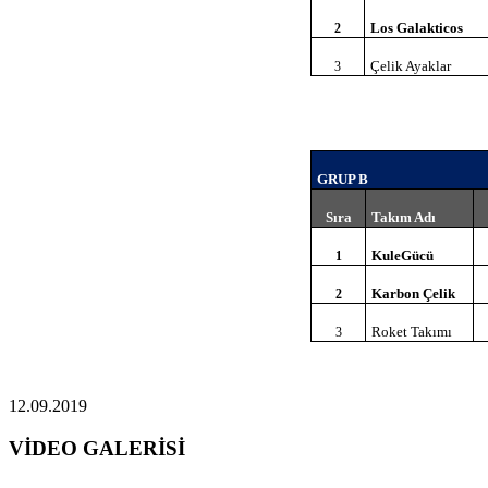
Los Galakticos
2
Çelik Ayaklar
3
GRUP B
Sıra
Takım Adı
KuleGücü
1
Karbon Çelik
2
Roket Takımı
3
12.09.2019
VİDEO GALERİSİ