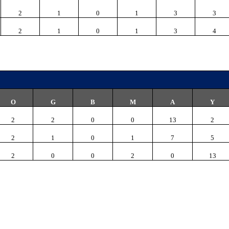
2
1
0
1
3
3
2
1
0
1
3
4
O
G
B
M
A
Y
2
2
0
0
13
2
2
1
0
1
7
5
2
0
0
2
0
13