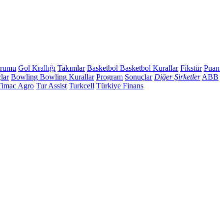
urumu
Gol Krallığı
Takımlar
Basketbol
Basketbol Kurallar
Fikstür
Puan
lar
Bowling
Bowling Kurallar
Program
Sonuçlar
Diğer Şirketler
ABB
Timac Agro
Tur Assist
Turkcell
Türkiye Finans