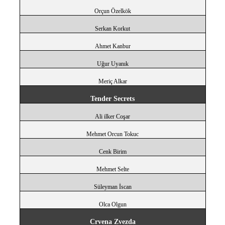
Orçun Özelkök
Serkan Korkut
Ahmet Kanbur
Uğur Uyanık
Meriç Alkar
Tender Secrets
Ali ilker Coşar
Mehmet Orcun Tokuc
Cenk Birim
Mehmet Selte
Süleyman İscan
Olca Olgun
Crvena Zvezda