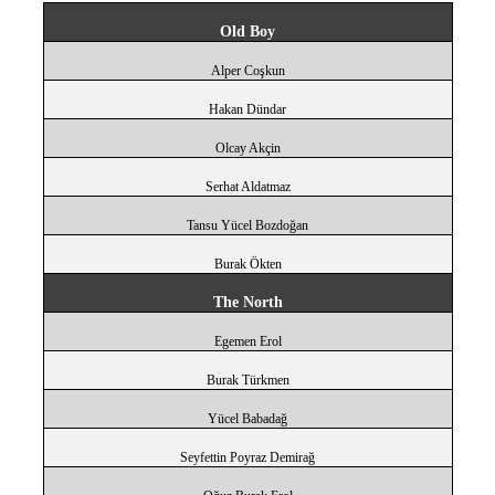
Old Boy
Alper Coşkun
Hakan Dündar
Olcay Akçin
Serhat Aldatmaz
Tansu Yücel Bozdoğan
Burak Ökten
The North
Egemen Erol
Burak Türkmen
Yücel Babadağ
Seyfettin Poyraz Demirağ