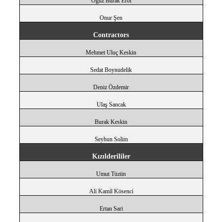
Oğuz Burak Erol
Onur Şen
Contractors
Mehmet Uluç Keskin
Sedat Boynudelik
Deniz Özdemir
Ulaş Sancak
Burak Keskin
Seyhun Solim
Kızılderililer
Umut Tüzün
Ali Kamil Kösenci
Ertan Sari