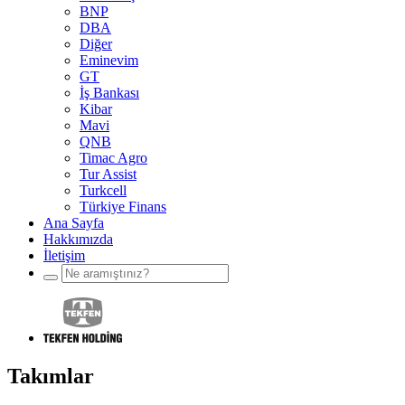
BNP
DBA
Diğer
Eminevim
GT
İş Bankası
Kibar
Mavi
QNB
Timac Agro
Tur Assist
Turkcell
Türkiye Finans
Ana Sayfa
Hakkımızda
İletişim
Takımlar