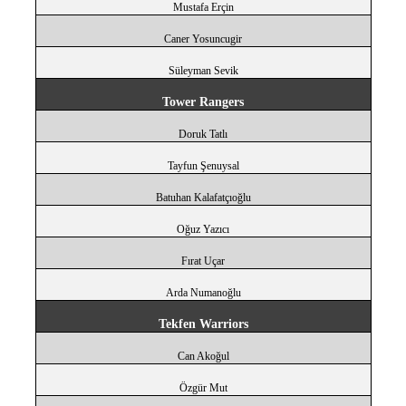
Mustafa Erçin
Caner Yosuncugir
Süleyman Sevik
Tower Rangers
Doruk Tatlı
Tayfun Şenuysal
Batuhan Kalafatçıoğlu
Oğuz Yazıcı
Fırat Uçar
Arda Numanoğlu
Tekfen Warriors
Can Akoğul
Özgür Mut