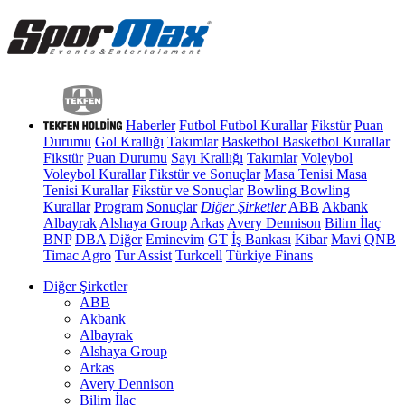
Haberler
Futbol
Futbol Kurallar
Fikstür
Puan
Durumu
Gol Krallığı
Takımlar
Basketbol
Basketbol Kurallar
Fikstür
Puan Durumu
Sayı Krallığı
Takımlar
Voleybol
Voleybol Kurallar
Fikstür ve Sonuçlar
Masa Tenisi
Masa
Tenisi Kurallar
Fikstür ve Sonuçlar
Bowling
Bowling
Kurallar
Program
Sonuçlar
Diğer Şirketler
ABB
Akbank
Albayrak
Alshaya Group
Arkas
Avery Dennison
Bilim İlaç
BNP
DBA
Diğer
Eminevim
GT
İş Bankası
Kibar
Mavi
QNB
Timac Agro
Tur Assist
Turkcell
Türkiye Finans
Diğer Şirketler
ABB
Akbank
Albayrak
Alshaya Group
Arkas
Avery Dennison
Bilim İlaç